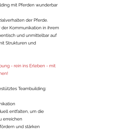
lding mit Pferden wunderbar
ialverhalten der Pferde.
er der Kommunikation in ihrem
hentisch und unmittelbar auf
mit Strukturen und
g - rein ins Erleben - mit
nnen!
estütztes Teambuilding:
ikation
duell entfalten, um die
u erreichen
ördern und stärken