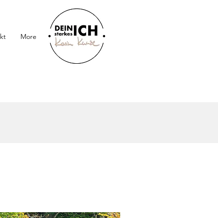
kt
More