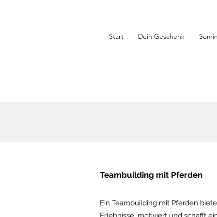
Start
Dein Geschenk
Semin
Teambuilding mit Pferden
Ein Teambuilding mit Pferden biet
Erlebnisse, motiviert und schafft ei