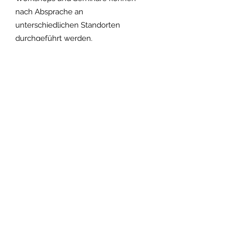
nach Absprache an
unterschiedlichen Standorten
durchgeführt werden.
Aktuelle Angebote finden sich unter
"Seminare & Termine"
Kontakt aufnehmen