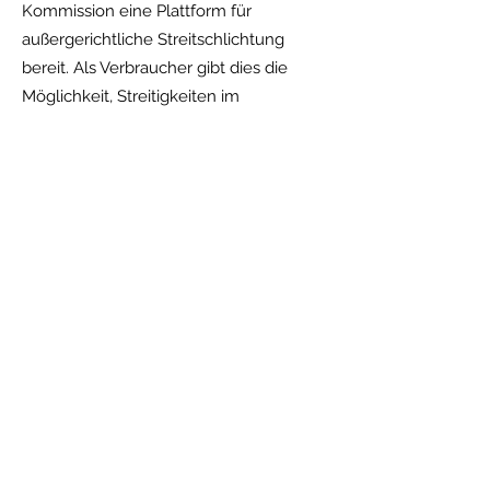
Kommission eine Plattform für
außergerichtliche Streitschlichtung
bereit. Als Verbraucher gibt dies die
Möglichkeit, Streitigkeiten im
Zusammenhang mit der Online-
Bestellung zunächst ohne die
Einschaltung eines Gerichts zu klären.
Die Streitbeilegungs-Plattform unter
dem externen Link erreichbar:
https://ec.europa.eu/consumers/odr/m
ain/index.cfm?
event=main.home.chooseLanguage
Karin Kunze
karin@karin-kunze.de
+49 177 2139750