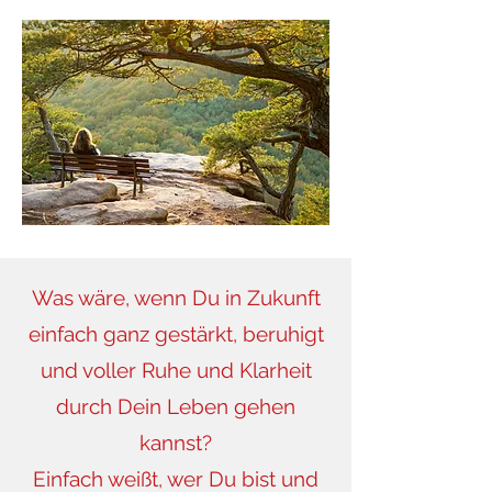
Was wäre, wenn Du in Zukunft
einfach ganz gestärkt, beruhigt
und voller Ruhe und Klarheit
durch Dein Leben gehen
kannst?
Einfach weißt, wer Du bist und