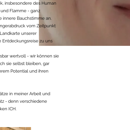
sik, insbesondere des Human
er und Flamme - ganz
ne innere Bauchstimme an.
ingerabdruck vom Zeitpunkt
 Landkarte unserer
oße Entdeckungsreise zu uns
bar wertvoll - wir können sie
h sie selbst bleiben, gar
hrem Potential und ihren
tze in meiner Arbeit und
atz - denn verschiedene
ken ICH.