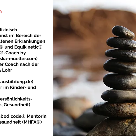
n
izinisch-
nst im Bereich der
ltenen Erkrankungen
g® und Equikinetic®
r®-Coach by
ska-mueller.com
)
er Coach nach der
 Lohr
ausbildung.de
)
er im Kinder- und
ersönlichkeits-
n, Gesundheit)
bodicode® Mentorin
 Gesundheit (MHFA®)