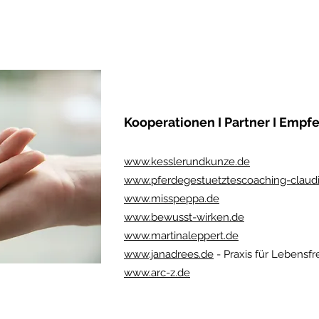
Kooperationen I Partner I Empf
www.kesslerundkunze.de
www.pferdegestuetztescoaching-claudi
www.misspeppa.de
www.bewusst-wirken.de
www.martinaleppert.de
www.janadrees.de
- Praxis für Lebensf
www.arc-z.de