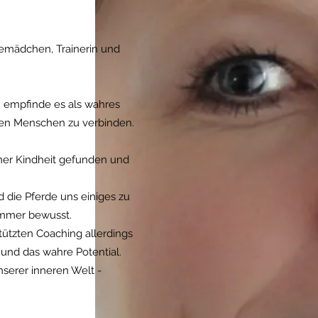
emädchen, Trainerin und
ch empfinde es als wahres
 den Menschen zu verbinden.
iner Kindheit gefunden und
d die Pferde uns einiges zu
immer bewusst.
ützten Coaching allerdings
e und das wahre Potential.
nserer inneren Welt -