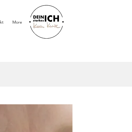
kt
More