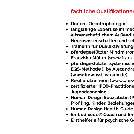
fachliche Qualifikatione
Diplom-Oecotrophologin
langjährige Expertise im med
wissenschaftlichem Außendie
Neurowissenschaften und se
Trainerin für Dualaktivierun
pferdegestützter Mindmirro
Franziska Müller (
www.franzi
pferdegestützter systemisch
EQS-Methode® by Alexandra
(
www.bewusst-wirken.de
)
Resilienztrainerin (
www.biek-
zertifizierter IPE®-Practition
Jugendcoaching
Human Design Spezialistin (P
Profiling, Kinder, Beziehunge
Human Design Health-Guide
Embodicode® Coach und Em
Ersthelferin für psychische